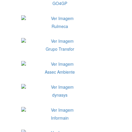
GO4GP
Rulmeca
Grupo Transfor
Assec Ambiente
dynasys
Informain