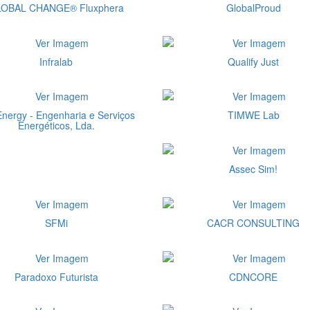
OBAL CHANGE® Fluxphera
GlobalProud
Infralab
Qualify Just
Energy - Engenharia e Serviços
TIMWE Lab
Energéticos, Lda.
Assec Sim!
SFMi
CACR CONSULTING
Paradoxo Futurista
CDNCORE