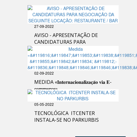
27-09-2022
AVISO - APRESENTAÇÃO DE
CANDIDATURAS PARA
NEGOCIAÇÃO DA SEGUINTE
LOCAÇÃO: RESTAURANTE / BAR
02-09-2022
MEDIDA «𝐈𝐧𝐭𝐞𝐫𝐧𝐚𝐜𝐢𝐨𝐧𝐚𝐥𝐢𝐳𝐚𝐜̧𝐚̃𝐨 𝐯𝐢𝐚 𝐄-
𝐜𝐨𝐦𝐦𝐞𝐫𝐜𝐞»
05-05-2022
TECNOLÓGICA ITCENTER
INSTALA-SE NO PARKURBIS